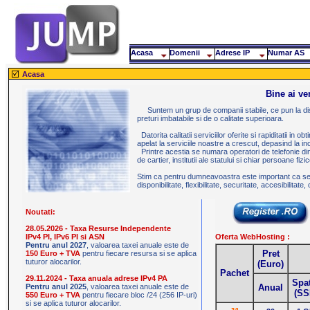
Acasa
Domenii
Adrese IP
Numar AS
Acasa
Bine ai ve
Suntem un grup de companii stabile, ce pun la disp
preturi imbatabile si de o calitate superioara.
Datorita calitatii serviciilor oferite si rapiditatii in
JUMP.RO
apelat la serviciile noastre a crescut, depasind la 
RO Keywords:
Printre acestia se numara operatori de telefonie din
inregistrare adrese IP inregistrare domenii .RO alocare adrese IP inregistrare domeniu RO gazduire pagina web preturi mici partener
de cartier, institutii ale statului si chiar persoane fizic
domenii domeniu ecommerce e-commerce electronic email fowarding free gazduire gratis hosting .info inregistrare ip IP Internet 
LIR Romania secure server service Services sigur site smtp soft software space tunel unix linux apache webhosting website whoi
EN Keywords:
Stim ca pentru dumneavoastra este important ca servi
address barcode .biz bulk buying certificate .com creating creation design digital domain ecommerce e-commerce electronic ema
disponibilitate, flexibilitate, securitate, accesibilitate,
names .net netbiz Network on-line online page promotion redirect register registrar registration registry renewal Romania Rouma
whois
Noutati:
28.05.2026 - Taxa Resurse Independente
IPv4 PI, IPv6 PI si ASN
Oferta WebHosting :
Pentru anul 2027
, valoarea taxei anuale este de
Pret
150 Euro + TVA
pentru fiecare resursa si se aplica
tuturor alocarilor.
(Euro)
Pachet
29.11.2024 - Taxa anuala adrese IPv4 PA
Spa
Pentru anul 2025
, valoarea taxei anuale este de
Anual
(SS
550 Euro + TVA
pentru fiecare bloc /24 (256 IP-uri)
si se aplica tuturor alocarilor.