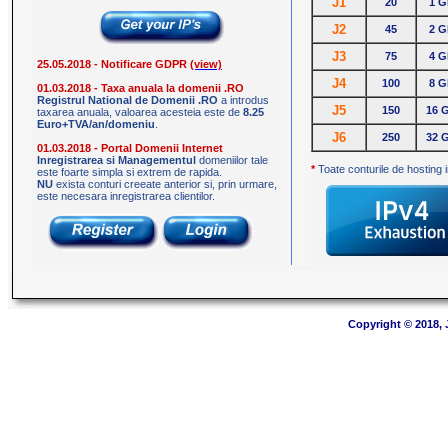
J1
20
1 
J2
45
2 
J3
75
4 
25.05.2018 - Notificare GDPR
(view)
J4
100
8 
01.03.2018 - Taxa anuala la domenii .RO
Registrul National de Domenii .RO
a introdus
J5
150
16 
taxarea anuala, valoarea acesteia este de
8.25
Euro+TVA/an/domeniu
.
J6
250
32 
01.03.2018 - Portal Domenii Internet
Inregistrarea si Managementul
domeniilor tale
*
Toate conturile de hosting i
este foarte simpla si extrem de rapida.
NU
exista conturi creeate anterior si, prin urmare,
este necesara inregistrarea clientilor.
Copyright © 2018,